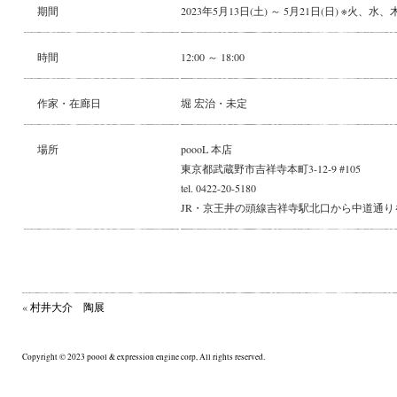
期間
2023年5月13日(土) ～ 5月21日(日) ※火、
時間
12:00 ～ 18:00
作家・在廊日
堀 宏治・未定
場所
poooL 本店
東京都武蔵野市吉祥寺本町3-12-9 #105
tel. 0422-20-5180
JR・京王井の頭線吉祥寺駅北口から中道通り
«
村井大介 陶展
Copyright © 2023 poool & expression engine corp, All rights reserved.