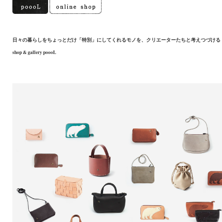
日々の暮らしをちょっとだけ「特別」にしてくれるモノを、クリエーターたちと考えつづける
shop & gallery poooL