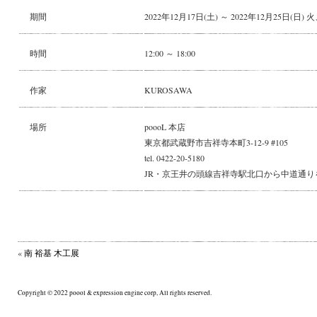
期間
2022年12月17日(土) ～ 2022年12月25日(
時間
12:00 ～ 18:00
作家
KUROSAWA
場所
poooL 本店
東京都武蔵野市吉祥寺本町3-12-9 #105
tel. 0422-20-5180
JR・京王井の頭線吉祥寺駅北口から中道通り
«
南 裕基 木工展
Copyright © 2022 poool & expression engine corp, All rights reserved.