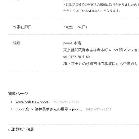
※ お詫び: DMでの作家名の掲載に誤りがありました
ただしくは「SAKAI MIKA」 となります。
作家在廊日
23(土)、24(日)
場所
poooL 本店
東京都武蔵野市吉祥寺本町3-12-9 潤マンション
tel. 0422-20-5180
JR・京王井の頭線吉祥寺駅北口から中道通り
関連ページ
korea herb tea » poooL
2012/06/22 at 22:35
irodori窯 〜 酒井美華さんの展示 » poooL
2012/06/27 at 12:55
«
田澤祐介 個展