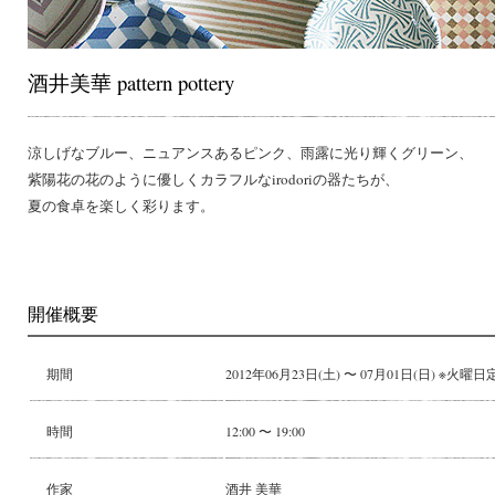
酒井美華 pattern pottery
涼しげなブルー、ニュアンスあるピンク、雨露に光り輝くグリーン、
紫陽花の花のように優しくカラフルなirodoriの器たちが、
夏の食卓を楽しく彩ります。
開催概要
期間
2012年06月23日(土) 〜 07月01日(日) ※火曜
時間
12:00 〜 19:00
作家
酒井 美華