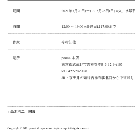
期間
2021年3月20日(土) ～ 3月28日(日) ※火、水
時間
12:00 ～ 19:00 ※最終日は17:00まで
作家
今村知佐
場所
poooL 本店
東京都武蔵野市吉祥寺本町3-12-9 #105
tel. 0422-20-5180
JR・京王井の頭線吉祥寺駅北口から中道通り
«
高木浩二 陶展
Copyright © 2021 poool & expression engine corp, All rights reserved.