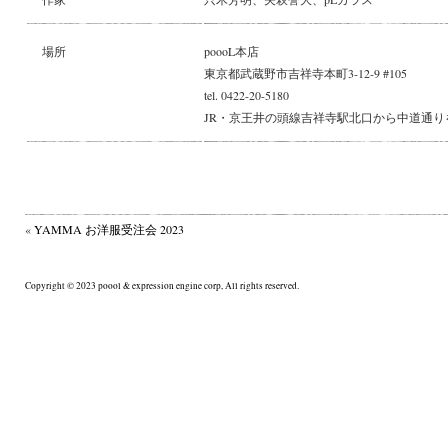
場所
poooL本店
東京都武蔵野市吉祥寺本町3-12-9 #105
tel. 0422-20-5180
JR・京王井の頭線吉祥寺駅北口から中道通り
«
YAMMA お洋服受注会 2023
Copyright © 2023 poool & expression engine corp, All rights reserved.