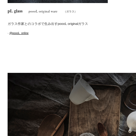
pL glass
poooL original ware
（ガラス）
ガラス作家とのコラボで生み出すpoooL originalガラス
-
@poooL_online