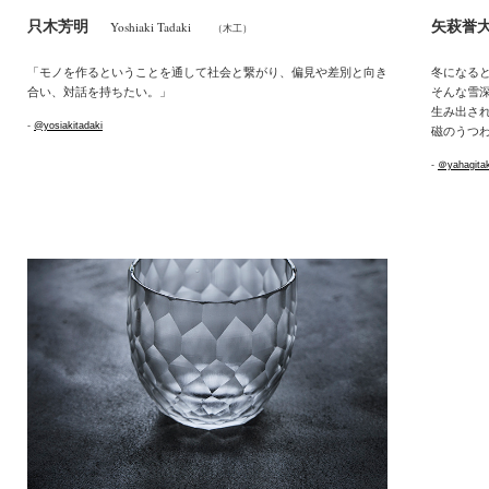
只木芳明
矢萩誉
Yoshiaki Tadaki
（木工）
「モノを作るということを通して社会と繋がり、偏見や差別と向き
冬になる
合い、対話を持ちたい。」
そんな雪
生み出さ
-
@yosiakitadaki
磁のうつ
-
＠yahagitak