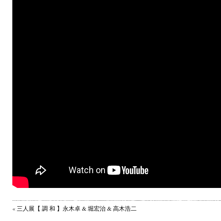
«
三人展【 調 和 】永木卓 & 堀宏治 & 高木浩二