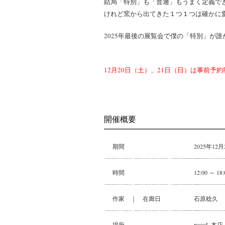
結局「特別」も「普通」もうまく定義で
けれど窯から出てきた１つ１つは確かに
2025年最後の展覧会で僕の「特別」が
〜 展示会に寄せ
12月20日（土）、21日（日）は事前予
開催概要
期間
2025年12
時間
12:00 ～ 18:
作家 ｜ 在廊日
石原稔久 
場所
poooL 本店