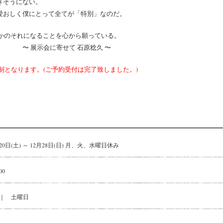
きそうにない。
愛おしく僕にとって全てが「特別」なのだ。
誰かのそれになることを心から願っている。
て 石原稔久 〜
約制となります。(ご予約受付は完了致しました。)
月20日(土) ～ 12月28日(日) 月、火、水曜日休み
00
｜ 土曜日