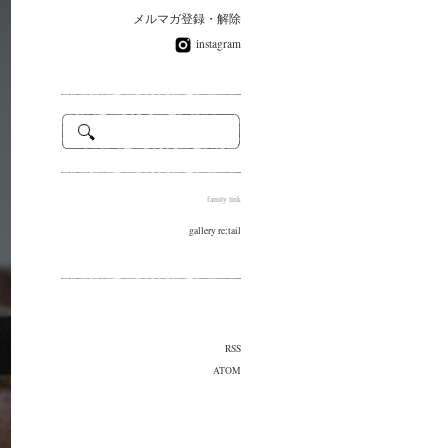
メルマガ登録・解除
instagram
family link
gallery re:tail
RSS
ATOM