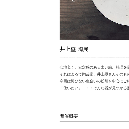
井上塁 陶展
心地良く、安定感のある太い線。料理を
それはまるで陶芸家、井上塁さんそのも
今回は媚びない色合いの粉引き中心にご
「使いたい」・・・そんな器が見つかる
開催概要