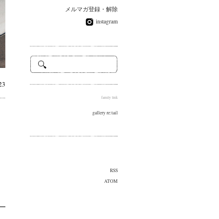
メルマガ登録・解除
instagram
23
family link
gallery re:tail
RSS
ATOM