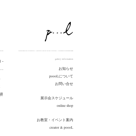
gallery information
 -
お知らせ
poooLについて
智
お問い合せ
博
耕
展示会スケジュール
online shop
お教室・イベント案内
creator & poooL