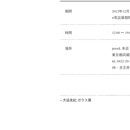
期間
2012年12月
※常設展期
時間
12:00 〜 19:
場所
poooL 本店
東京都武蔵野市
tel. 0422-20
JR・京王
«
大迫友紀 ガラス展