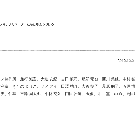
ノを、クリエーターたちと考えつづける
2012.12.21
ラス制作所、兼行 誠吾、大迫 友紀、吉田 慎司、服部 竜也、西川 美穂、中村 
 枝利奈、きたの まりこ、サノ アイ、田澤 祐介、大谷 桃子、萩原 朋子、菅原 
美、仕草、三輪 周太郎、小林 克久、門田 雅道、玉蜜、井上 塁、co-fu、高田