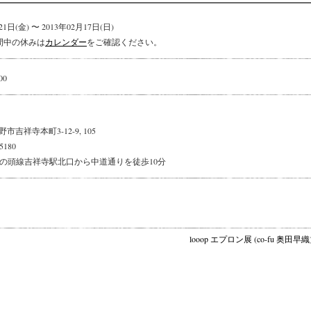
21日(金) 〜 2013年02月17日(日)
間中の休みは
カレンダー
をご確認ください。
00
吉祥寺本町3-12-9, 105
-5180
井の頭線吉祥寺駅北口から中道通りを徒歩10分
looop エプロン展 (co-fu 奥田早織