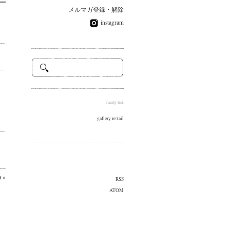
メルマガ登録・解除
instagram
family link
gallery re:tail
)
»
RSS
ATOM