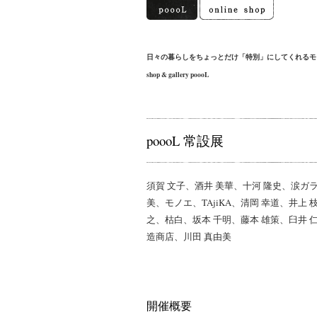
日々の暮らしをちょっとだけ「特別」にしてくれるモ
shop & gallery poooL
poooL 常設展
須賀 文子、酒井 美華、十河 隆史、涙ガ
美、モノエ、TAjiKA、清岡 幸道、井上
之、枯白、坂本 千明、藤本 雄策、臼井 仁
造商店、川田 真由美
開催概要