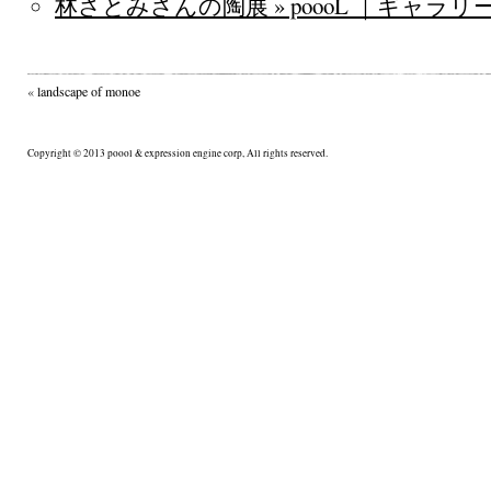
林さとみさんの陶展 » poooL ｜ギャラ
«
landscape of monoe
Copyright © 2013 poool & expression engine corp, All rights reserved.