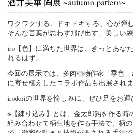
酒井美華 陶展 ~autumn pattern~
ワクワクする、ドキドキする、心が弾
そんな言葉が思わず飛び出す、美しい
iro【色】に満ちた世界は、きっとあな
れるはず。
今回の展示では、多肉植物作家「季色」さん
に寄せ植えしたコラボ作品も出展され
irodoriの世界を愉しみに、ぜひ足をお
※【練り込み】とは、金太郎飴を作る時
組み合わせて柄生地を作る手法で、柄の
で、緻密な計画と技術が要される手法で