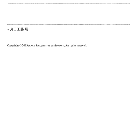
«
月日工藝 展
Copyright © 2013 poool & expression engine corp, All rights reserved.