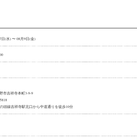
7日(水) 〜 08月9日(金)
00
市吉祥寺本町3-9-9
-5818
井の頭線吉祥寺駅北口から中道通りを徒歩10分