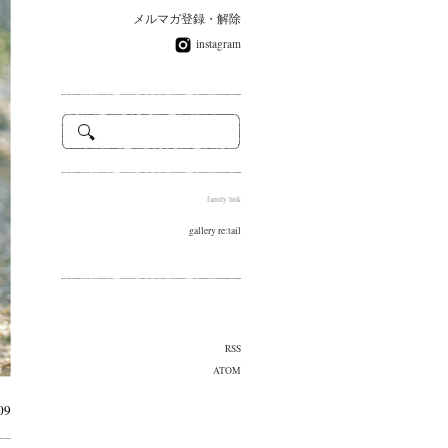
メルマガ登録・解除
instagram
family link
gallery re:tail
RSS
ATOM
09