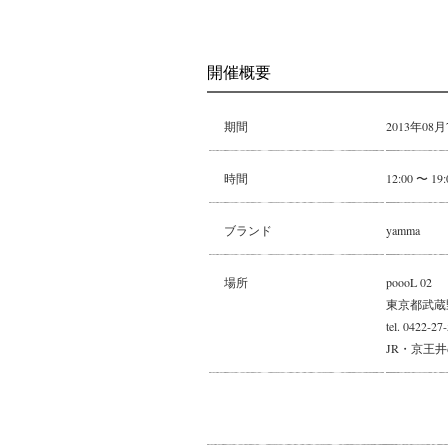
開催概要
期間
2013年08月
時間
12:00 〜 19:
ブランド
yamma
場所
poooL 02
東京都武蔵野
tel. 0422-27
JR・京王