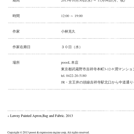
期間
2013年10月30日(水) ～ 11月04日(月、祝)
時間
12:00 ～ 19:00
作家
小林克久
作家在廊日
３０日（水）
場所
poooL 本店
東京都武蔵野市吉祥寺本町3-12-9 潤マンション
tel. 0422-20-5180
JR・京王井の頭線吉祥寺駅北口から中道通り
«
Lawny Painted Apron,Bag and Fabric. 2013
Copyright © 2013 poool & expression engine corp, All rights reserved.