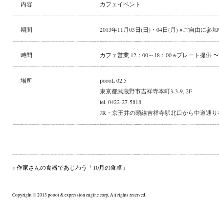
内容
カフェイベント
期間
2013年11月03日(日)・04日(月) ※ご自由に
時間
カフェ営業 12：00～18：00 ※プレート提供 〜
場所
poooL 02.5
東京都武蔵野市吉祥寺本町3-3-9, 2F
tel. 0422-27-5818
JR・京王井の頭線吉祥寺駅北口から中道通り
«
作家さんの食器であじわう「10月の食卓」
Copyright © 2013 poool & expression engine corp, All rights reserved.