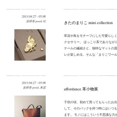
2013.04.27 - 05.06
吉祥寺 poooL 02
きたのまりこ mini collection
草花や鳥をモチーフにした可愛らしく
クセサリー。 ほっこり系でありなが
テールの繊細さと、独特なマットの質
レが楽しめる、そんな「まりこワールド
2013.04.27 - 05.06
吉祥寺 poooL 本店
affordance 革小物展
子供の頃、初めて買ってもらったお
して、そのバックを持つ時にはいつ
ます。 モノにはこういう不思議な力