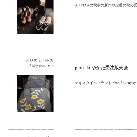
AUTTAAの秋冬の新作や定番の靴の受注
2013.05.25 - 06.02
吉祥寺 poooL 02.5
phro-flo ゆかた受注販売会
テキスタイルブランド phro-flo のゆ