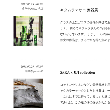
2013.06.29 - 07.07
吉祥寺 poooL 本店
キタムラマサコ 葉器展
グラスの上にガラスの漏斗が乗せてあ
う？」 初めてキタムラさんの作品を
ないかと思います。 しかし、その漏
彼女の作品は、まるで水を得た魚のよう
2013.06.29 - 07.07
吉祥寺 poooL 02
SARA x JIJI collection
コットンやリネンなどの天然素材を
ックカラーを中心としたお洋服は、
「これはすでに持っているよ」と感じ
てみれば、この服の懐の深さがわかるは