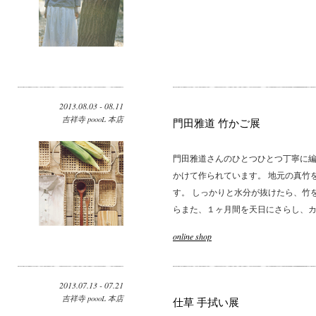
2013.08.03 - 08.11
吉祥寺 poooL 本店
門田雅道 竹かご展
門田雅道さんのひとつひとつ丁寧に編
かけて作られています。 地元の真竹
す。 しっかりと水分が抜けたら、竹
らまた、１ヶ月間を天日にさらし、カゴ
online shop
2013.07.13 - 07.21
吉祥寺 poooL 本店
仕草 手拭い展