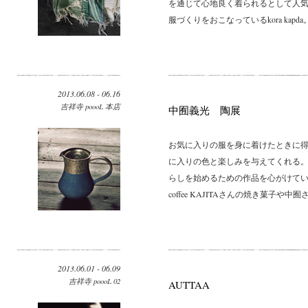
を通じて心地良く着られるとして人気
服づくりをおこなっているkora kapda。
2013.06.08 - 06.16
吉祥寺 poooL 本店
中囿義光 陶展
お気に入りの服を身に着けたときに得
に入りの色と楽しみを与えてくれる。
らしを始めるための作品を心がけてい
coffee KAJITAさんの焼き菓子や中
2013.06.01 - 06.09
吉祥寺 poooL 02
AUTTAA