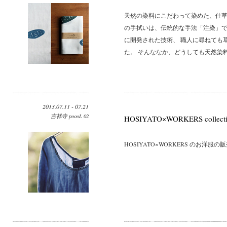
天然の染料にこだわって染めた、仕草
の手拭いは、伝統的な手法「注染」で
に開発された技術、 職人に尋ねても
た。 そんななか、どうしても天然染料
2013.07.11 - 07.21
吉祥寺 poooL 02
HOSIYATO×WORKERS collect
HOSIYATO×WORKERS のお洋服の販売