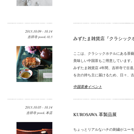
2013.10.09 - 10.14
吉祥寺 poooL 02.5
みずたま雑貨店『クラシック
ここは、クラシックホテルにある茶藝館
美味しい中国茶もご用意しています。
みずたま雑貨店 4年間、吉祥寺で古
を次の持ち主に届けるため、日々、古い
中国茶會イベント
2013.10.05 - 10.14
吉祥寺 poooL 本店
KUROSAWA 革製品展
ちょっとリアルなハチの刺繍がユーモラ