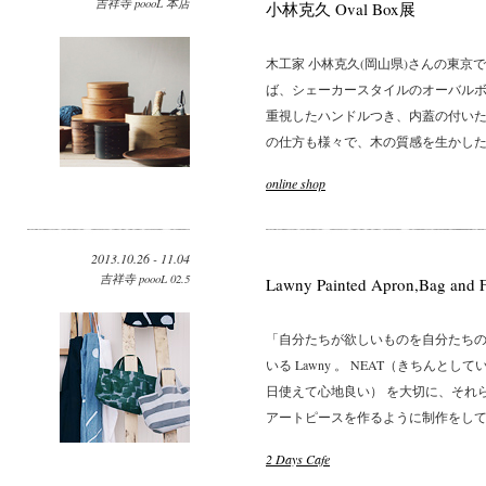
吉祥寺 poooL 本店
小林克久 Oval Box展
木工家 小林克久(岡山県)さんの東京
ば、シェーカースタイルのオーバルボ
重視したハンドルつき、内蓋の付いた
の仕方も様々で、木の質感を生かしたオ
online shop
2013.10.26 - 11.04
吉祥寺 poooL 02.5
Lawny Painted Apron,Bag and F
「自分たちが欲しいものを自分たちの
いる Lawny 。 NEAT（きちんとして
日使えて心地良い） を大切に、それ
アートピースを作るように制作をしていま
2 Days Cafe