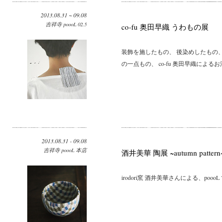
2013.08.31 ~ 09.08
吉祥寺 poooL 02.5
co-fu 奥田早織 うわもの展
装飾を施したもの、 後染めしたもの、
の一点もの、 co-fu 奥田早織によるお
2013.08.31 - 09.08
吉祥寺 poooL 本店
酒井美華 陶展 ~autumn pattern
irodori窯 酒井美華さんによる、po