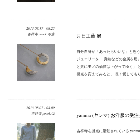
2013.08.17 - 08.25
吉祥寺 poooL 本店
月日工藝 展
自分自身が「あったらいいな」と思う
ジュエリーを、 真鍮などの金属を用
と共にモノの価値は下がってゆく」 
視点を変えてみると、 長く愛してもら
2013.08.07 - 08.09
吉祥寺 poooL 02
yamma (ヤンマ) お洋服の受注
吉祥寺を拠点に活動されている yanmm