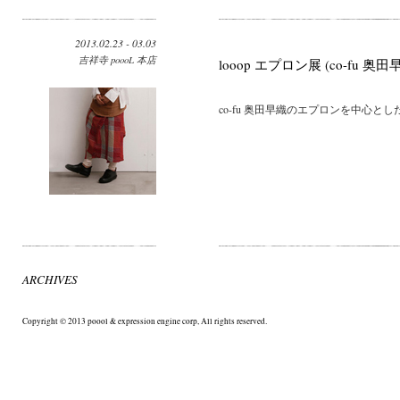
2013.02.23 - 03.03
吉祥寺 poooL 本店
looop エプロン展 (co-fu 奥田
co-fu 奥田早織のエプロンを中心とし
ARCHIVES
Copyright © 2013 poool & expression engine corp, All rights reserved.