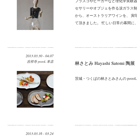
フラスコやビーカーなど理化学実験器
セサリーやオブジェを作る涙ガラス制
から、オーストラリアワインを、 寅
て頂きました。 忙しい日常の幕間に、
2013.03.30 - 04.07
吉祥寺 poooL 本店
林さとみ Hayashi Satomi 陶展
茨城・つくばの林さとみさんの poooL
2013.03.16 - 03.24