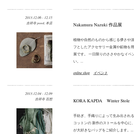
2013.12.06 - 12.15
吉祥寺 poooL 本店
Nakamura Nazuki 作品展
植物や自然のものから感じる儚さや淡
フとしたアクセサリー金属や鉱物を用
展です。 一日限りのささやかなイベ
い。...
online shop
イベント
2013.12.04 - 12.09
吉祥寺 百想
KORA KAPDA Winter Stole
手紡ぎ、手織りによって生み出され
コットンの 新作のストールを中心に、
が大好きなバッグをご紹介します。...