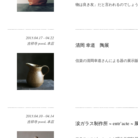
物は良き友」だと言われるのでしょう。 「af
2013.04.17 - 04.22
吉祥寺 poooL 本店
清岡 幸道 陶展
信楽の清岡幸道さんによる器の展示販売
2013.04.10 - 04.14
吉祥寺 poooL 本店
涙ガラス制作所 ~ entr’acte ~ 