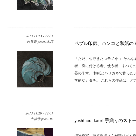
2013.11.23 - 12.01
吉祥寺 poooL 本店
ペブル印房、ハンコと和紙の
「ただ、心浮きたつモノを 」 そん
者、身に付ける者、使う者、すべての
器の印章、 和紙とハリガネで作った
学的なカタチ。 これらの作品は、どこ
2013.11.20 - 12.01
吉祥寺 poooL 02
yoshihara kaori 手織りのス
織物作家 葭原香織さんが織り出す作