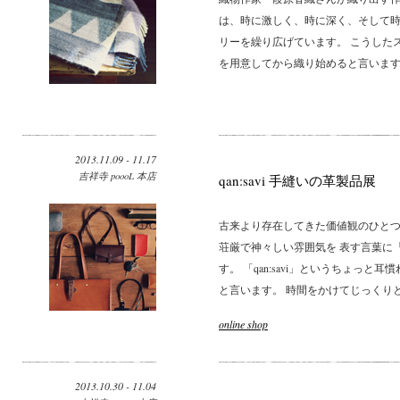
は、時に激しく、時に深く、そして
リーを繰り広げています。 こうした
を用意してから織り始めると言います。
2013.11.09 - 11.17
吉祥寺 poooL 本店
qan:savi 手縫いの革製品展
古来より存在してきた価値観のひとつ
荘厳で神々しい雰囲気を 表す言葉に
す。 「qan:savi」というちょっ
と言います。 時間をかけてじっくりと鞣
online shop
2013.10.30 - 11.04