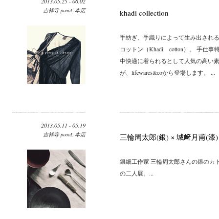
2013.05.25 - 06.02
吉祥寺 poooL 本店
khadi collection
手紡ぎ、手織りによって生み出され
コットン（Khadi cotton）。
中快適に着られるとして人気の高い素
が、lifewares&coから登場します。 ...
2013.05.11 - 05.19
吉祥寺 poooL 本店
三輪周太郎(銀) × 城﨑月甫(漆)
銀細工作家 三輪周太郎さんの銀のカ
の二人展。...