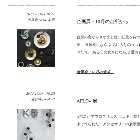
2013.10.18 - 10.27
吉祥寺 poooL 本店
企画展・10月の台所から
台所の窓からさす光と陰。紅葉を待つ
菜。 食器棚にならぶ 気に入りのう
巾たち。 ある日の食卓にならぶ 愛お
食事会「10月の食卓」
2013.10.09 - 10.20
吉祥寺 poooL 02
AFLO+ 展
AFLO+ (アフロプリュス)による
糸で作られた、アクセサリーの展示販売