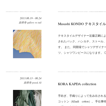
2013.06.19 - 06.24
吉祥寺 gallery re:tail
Masashi KONDO テキスタイ
テキスタイルデザイナー近藤正嗣によ
されたバック、ハンカチ、ストール
す。 また、同開場でシャツデザイナー a
ツ、シャツワンピースになります。 ◎ 「M
2013.06.13 - 06.24
吉祥寺 poooL 02
KORA KAPDA collection
手紡ぎ、手織りによって生み出され
コットン（Khadi cotton）。