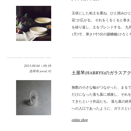
玉状にした粘土を重ね、ひと踏みひと
花”が広がる。 それをくるくると巻
を繰り返し、土をブレンドする。 九
1尺3寸、厚さ3寸5分の蹴轆轤(けろくろ).
2013.09.04 ~ 09.16
吉祥寺 poooL 02
土屋琴(HARRYS)のガラスア
無数の小さな輪がつながった、まるで
だけになった落ち葉に感激し、それ
てきたという作品たち。 落ち葉の終
への入口であったように、ガラスという
online shop