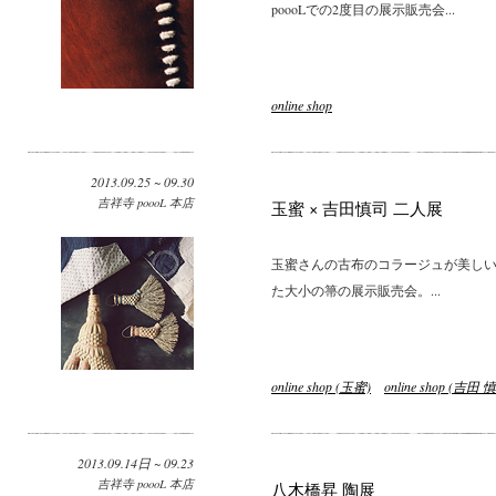
poooLでの2度目の展示販売会...
online shop
2013.09.25 ~ 09.30
吉祥寺 poooL 本店
玉蜜 × 吉田慎司 二人展
玉蜜さんの古布のコラージュが美し
た大小の箒の展示販売会。...
online shop (玉蜜)
online shop (吉田 
2013.09.14日 ~ 09.23
吉祥寺 poooL 本店
八木橋昇 陶展