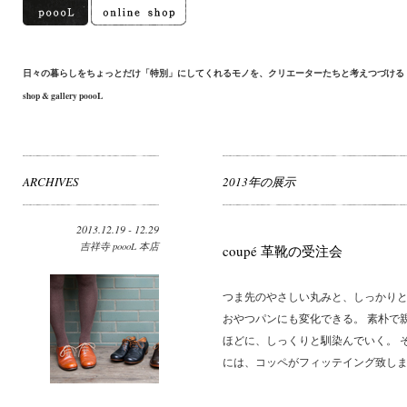
日々の暮らしをちょっとだけ「特別」にしてくれるモノを、クリエーターたちと考えつづける
shop & gallery poooL
ARCHIVES
2013年の展示
2013.12.19 - 12.29
吉祥寺 poooL 本店
coupé 革靴の受注会
つま先のやさしい丸みと、しっかりと
おやつパンにも変化できる。 素朴で
ほどに、しっくりと馴染んでいく。 
には、コッペがフィッテイング致します