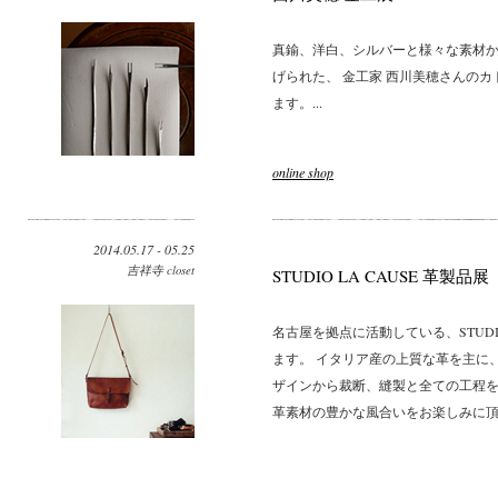
真鍮、洋白、シルバーと様々な素材
げられた、 金工家 西川美穂さんの
ます。...
online shop
2014.05.17 - 05.25
吉祥寺 closet
STUDIO LA CAUSE 革製品展
名古屋を拠点に活動している、STUDI
ます。 イタリア産の上質な革を主に
ザインから裁断、縫製と全ての工程
革素材の豊かな風合いをお楽しみに頂け