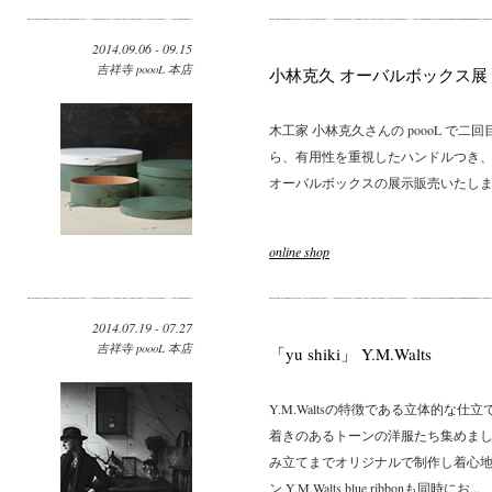
2014.09.06 - 09.15
吉祥寺 poooL 本店
小林克久 オーバルボックス展
木工家 小林克久さんの poooL で
ら、有用性を重視したハンドルつき
オーバルボックスの展示販売いたします
online shop
2014.07.19 - 07.27
吉祥寺 poooL 本店
「yu shiki」 Y.M.Walts
Y.M.Waltsの特徴である立体的な
着きのあるトーンの洋服たち集めまし
み立てまでオリジナルで制作し着心
ン Y.M.Walts blue ribbonも同時にお...