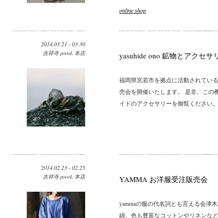
online shop
2014.03.21 - 03.30
吉祥寺 poooL 本店
yasuhide ono 鉱物とアク
福岡県宮若市を拠点に活動されている
売会を開催いたします。 是非、この
イドのアクセサリーを御覧ください。..
2014.02.23 - 02.25
吉祥寺 poooL 本店
YAMMA お洋服受注販売会
yammaの服の代名詞とも言える会
綿、色も豊富なコットンやリネンなど