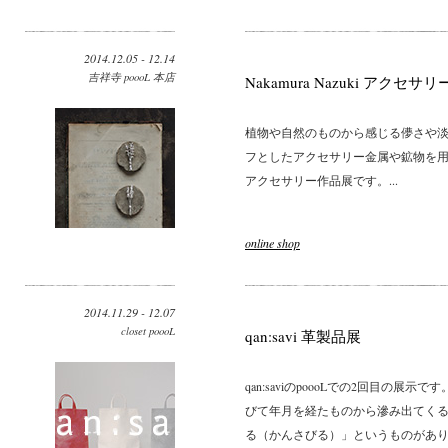
2014.12.05 - 12.14
吉祥寺 poooL 本店
Nakamura Nazuki アクセサ
植物や自然のものから感じる儚さや淡
フとしたアクセサリー金属や鉱物を用いて
アクセサリー作品展です。...
online shop
2014.11.29 - 12.07
closet poooL
qan:savi 革製品展
qan:saviのpoooLでの2回目の展
びて年月を経たものから滲み出てくる
る（かんさびる）」というものがあります