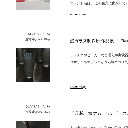
ブランド名は、 この言葉に由来している
online shop
2014.11.21 - 11.30
吉祥寺 poooL 本店
涙ガラス制作所 作品展 「 Floa
フラスコやビーカーなど理化学実験器
セサリーやオブジェを作る涙ガラス制作
online shop
2014.11.8 - 11.16
吉祥寺 poooL 本店
「 記憶、旅する、ワンピース
古い布やモノを使い、独自の目線で