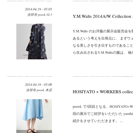
2014.04.19 - 05.05
吉祥寺 poooL 02.5
Y.M.Walts 2014A/W Collect
Y.M.Walts のお洋服の展示会販
あるという考えを出発点に、 まずウ
なる美しさを引き出すものであること
ら生み出されるY.M.Waltsの服は、 袖を
2014.04.19 - 05.06
吉祥寺 poooL 本店
HOSIYATO × WORKERS collec
poooL で3回目となる、HOSIYAT
回の展示でご好評をいただいた yasuh
紹介をさせていただきます。 ...