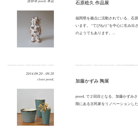
吉祥寺 poooL 本店
石原稔久 作品展
福岡県を拠点に活動されている、石
います。 ”てびねり”を中心に生み
のようでもあります。...
2014.09.20 - 09.28
closet poooL
加藤かずみ 陶展
poooL で２回目となる、加藤かずみさ
階にある古民家をリノベーションした空