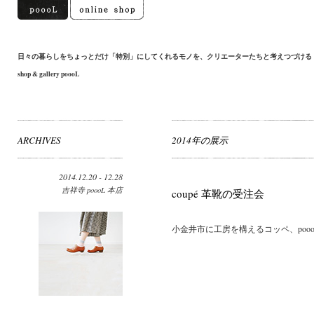
日々の暮らしをちょっとだけ「特別」にしてくれるモノを、クリエーターたちと考えつづける
shop & gallery poooL
ARCHIVES
2014年の展示
2014.12.20 - 12.28
吉祥寺 poooL 本店
coupé 革靴の受注会
小金井市に工房を構えるコッペ、pooo